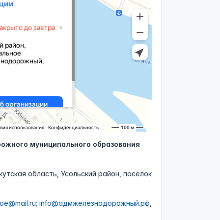
ожного муниципального образования
утская область, Усольский район, посёлок
oe@mail.ru
;
info@адмжелезнодорожный.рф
,