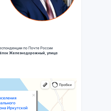
еспонденции по Почте России
сёлок Железнодорожный, улица
иципального образования Усольского района