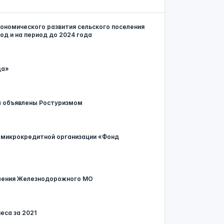
кономического развития сельского поселения
д и на период до 2024 года
да»
а объявлены Ростуризмом
 микрокредитной организации «Фонд
еления Железнодорожного МО
еса за 2021