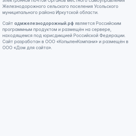
электронной почтой Органов местного самоуправления
Железнодорожного сельского поселения Усольского
муниципального района Иркутской области.
Сайт
адмжелезнодорожный.рф
является
Российским
программным продуктом
и
размещён на сервере,
находящемся под юрисдикцией Российской Федерации
.
Сайт
разработан
в ООО «КопыленКомпани» и
размещён
в
ООО «Дом для сайта».