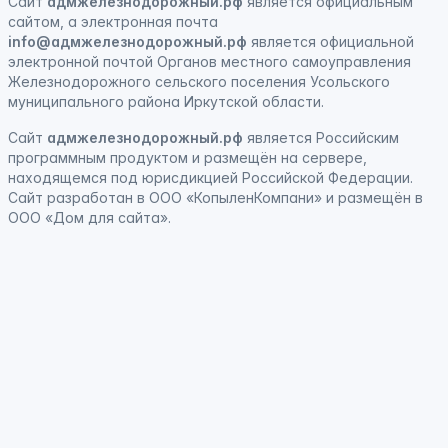
Сайт
адмжелезнодорожный.рф
является официальным
сайтом, а электронная
почта
info@адмжелезнодорожный.рф
является официальной
электронной почтой Органов местного самоуправления
Железнодорожного сельского поселения Усольского
муниципального района Иркутской области.
Сайт
адмжелезнодорожный.рф
является
Российским
программным продуктом
и
размещён на сервере,
находящемся под юрисдикцией Российской Федерации
.
Сайт
разработан
в ООО «КопыленКомпани» и
размещён
в
ООО «Дом для сайта».